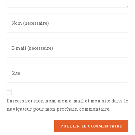
Enter
your
name
or
Enter
username
your
to
email
comment
address
Enter
to
your
comment
website
URL
(optional)
Enregistrer mon nom, mon e-mail et mon site dans le
navigateur pour mon prochain commentaire.