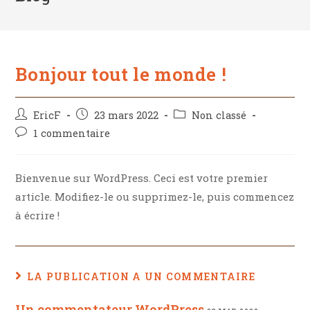
Bonjour tout le monde !
Auteur/autrice
Post
Post
EricF
23 mars 2022
Non classé
de
published:
category:
Post
1 commentaire
la
comments:
publication :
Bienvenue sur WordPress. Ceci est votre premier
article. Modifiez-le ou supprimez-le, puis commencez
à écrire !
LA PUBLICATION A UN COMMENTAIRE
Un commentateur WordPress