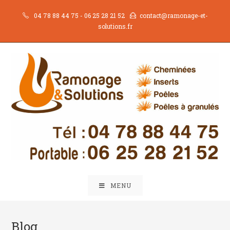
Skip
04 78 88 44 75
-
06 25 28 21 52
contact@ramonage-et-
to
solutions.fr
content
MENU
Blog