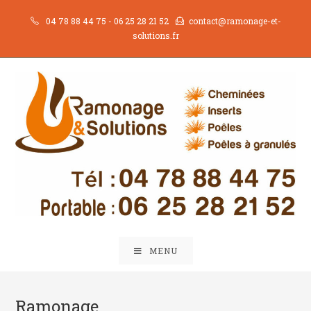
Skip
04 78 88 44 75
-
06 25 28 21 52
contact@ramonage-et-
to
solutions.fr
content
MENU
Ramonage